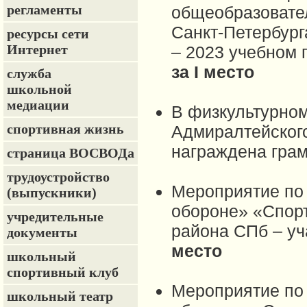
регламенты
общеобразовате
Санкт-Петербург
ресурсы сети
Интернет
– 2023 учебном 
за I место
служба
школьной
медиации
В физкультурном
спортивная жизнь
Адмиралтейског
награждена гра
страница ВОСВОДа
трудоустройство
Мероприятие по 
(выпускники)
обороне» «Спорт
учредительные
района СПб – уч
документы
место
школьный
спортивный клуб
Мероприятие по 
школьный театр