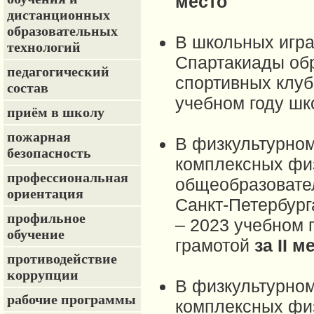
место
дистанционных
образовательных
В школьных игра
технологий
Спартакиады об
педагогический
спортивных клуб
состав
учебном году шк
приём в школу
пожарная
В физкультурном
безопасность
комплексных фи
профессиональная
общеобразовате
ориентация
Санкт-Петербург
профильное
– 2023 учебном 
обучение
грамотой
за II м
противодействие
коррупции
В физкультурном
рабочие программы
комплексных фи