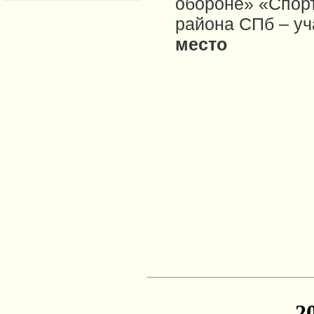
обороне» «Спорт
района СПб – уч
место
2