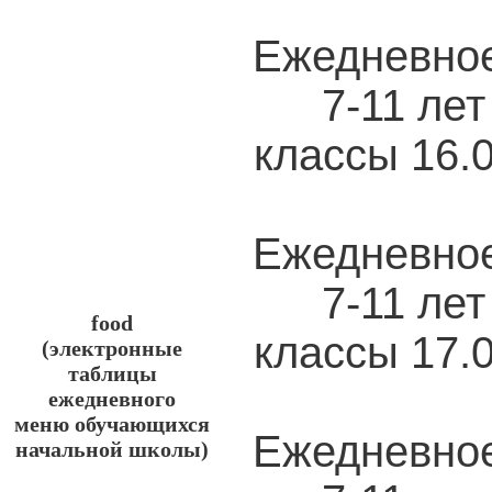
Ежедневно
7-11 лет
классы 16.
Ежедневно
7-11 лет
food
классы 17.
(электронные
таблицы
ежедневного
меню обучающихся
Ежедневно
начальной школы)