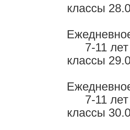
классы 28.
Ежедневно
7-11 лет
классы 29.
Ежедневно
7-11 лет
классы 30.