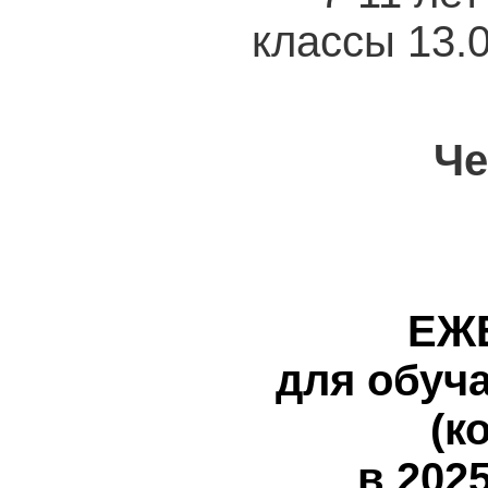
классы 13.
Че
ЕЖ
для обуча
(к
в 202