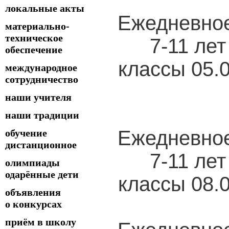
локальные акты
Ежедневно
материально-
техническое
7-11 лет
обеспечение
классы 05.
международное
сотрудничество
наши учителя
наши традиции
Ежедневно
обучение
дистанционное
7-11 лет
олимпиады
одарённые дети
классы 08.
объявления
о конкурсах
приём в школу