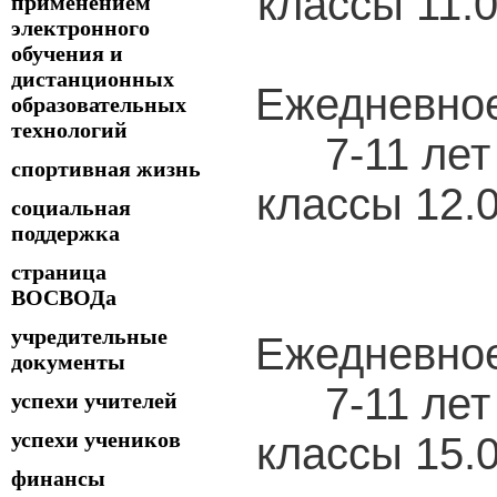
классы 11.
применением
электронного
обучения и
дистанционных
Ежедневно
образовательных
технологий
7-11 лет
спортивная жизнь
классы 12.
социальная
поддержка
страница
ВОСВОДа
учредительные
Ежедневно
документы
7-11 лет
успехи учителей
успехи учеников
классы 15.
финансы