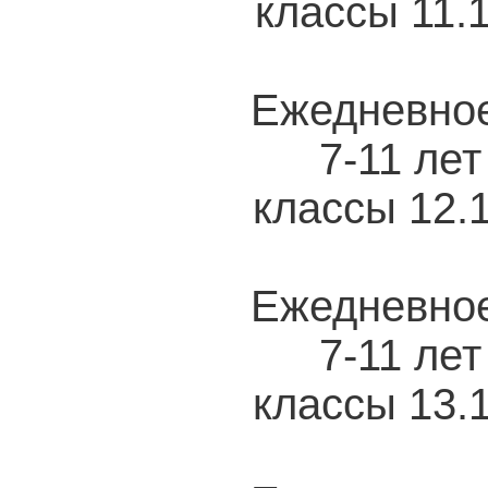
классы 11.
Ежедневно
7-11 лет
классы 12.
Ежедневно
7-11 лет
классы 13.