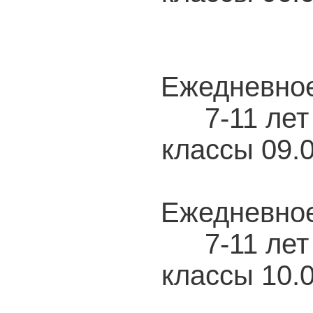
Ежедневно
7-11 лет
классы 09.
Ежедневно
7-11 лет
классы 10.